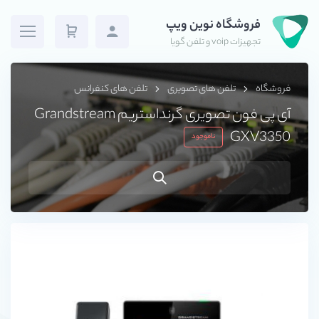
فروشگاه نوین ویپ
تجهیزات voip و تلفن گویا
فروشگاه
تلفن های تصویری
تلفن های کنفرانس
آی پی فون تصویری گرنداستریم Grandstream
GXV3350
ناموجود