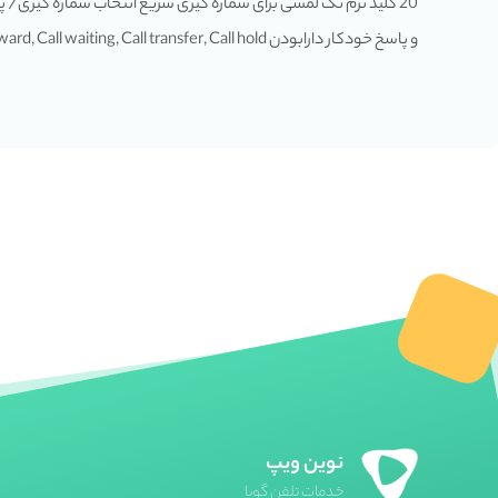
و پاسخ خودکار دارابودن Call forward, Call waiting, Call transfer, Call hold دارا بودن Voice mail, Message waiting indicator) MWI)
نوین ویپ
خدمات تلفن گویا