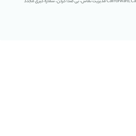
20 کلید نرم تک لمسی برای شماره گیری سریع انتخاب شماره گیری/ پاسخ، به صورت ویدوئی یا تماس صوتی قابلیت Call forward, Call waiting, Call transfer, Call hold مدیریت تماس، بی صدا کردن، شماره گیری مجدد