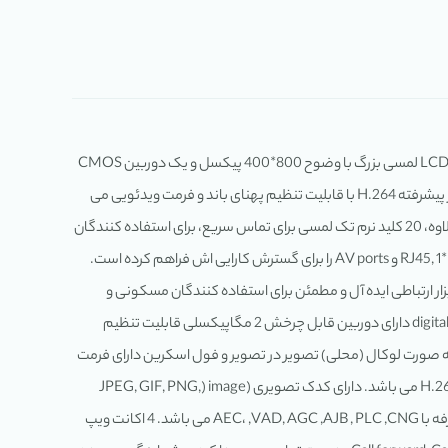
آی پی فون P2009-VP معرف نسل بعدی آی پی فون ها بمنظور ارتبطات چندگانه در بستر آی پی می باشد. این آی پی فون با تراشه TI Davinci ، به یک LCD لمسی بزرگ با وضوح 800*400 پیکسل و یک دوربین CMOS
sensor حساس قابل تنظیم 2 مگابایتی مجهز شده که دارای کیفیت HD voice با اسپیکرفون های داپلکس می باشد. این آی پی فون با اخذ کدک بسیار پیشرفته H.264 با قابلیت تنظیم پهنای باند و فرمت ویدئویی می
تواند تا D1@30fps آپ باشد. همه این ویژگی ها، یک تجربه چهره به چهره عالی را برای استفاده کنندگان، حتی با یک پهنای باند پایین فراهم می کند. بعلاوه، 20 کلید نرم تک لمسی برای تماس سریع، برای استفاده کنندگان
راحتی فراوانی ایجاد کرده است. بعلاوه، این آی پی فون از POE پشتیبانی کرده و اینترفیس های خارجی قدرتمندی مانند 2 *RJ45, 1*USB ,1*SD,2.5 mm headset و AV ports را برای گسترش کارایی اش فراهم کرده است.
زار ارتباطی ایده آل و مطمئن برای استفاده کنندگان مسکونی و
ادارات سازمانی مبدل کرده است. ویژگی های تلفن تصویری Yealink VP2009P صفحه نمایش رنگی 7" digital TFT-LCD with 800x480 pixels resolution دارای دوربین قابل چرخش 2 مگاپیکسلی قابلیت تنظیم
ر با IP camera و door phone قابلبیت تنظیم فریم و کنترل ویدوئی به صورت لوکال (محلی) تصویر در تصویر و فول اسکرین دارای فرمت
ویدئویی است که تا D1 (720x48) @30fps قابل ارتقا است وضوح خروجی تماس ویدئویی آن، VGA و CIF می باشد. دارای کدک ویدئویی H.264 and H.263 می باشد. دارای کدک تصویری (image (JPEG, GIF, PNG,
BMP می باشد بهره گیری از تکنولوژی صدای HD دارای کدک صوتی G.729AB ,G.726 , G.722, G.711, G.723.1 می باشد. دارای اسپیکر هندزفری دو طرفه با AEC، ,VAD, AGC ,AJB , PLC ,CNG می باشد. 4 اکانت ویپ