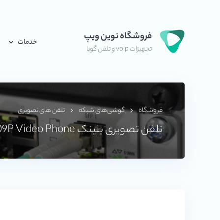
فروشگاه نوین ویپ
خدمات
تجهیزات voip و تلفن گویا
فروشگاه
گوشی‌های شبکه
تلفن های تصویری
تلفن تصویری یلینک Yealink VP2009P Video Phone