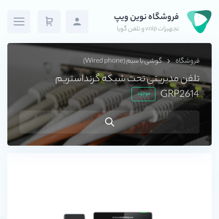
فروشگاه نوین ویپ
تجهیزات voip و تلفن گویا
فروشگاه
گوشی با سیم (Wired phone)
تلفن مدیریتی تحت شبکه گرنداستریم
GRP2614
موجود