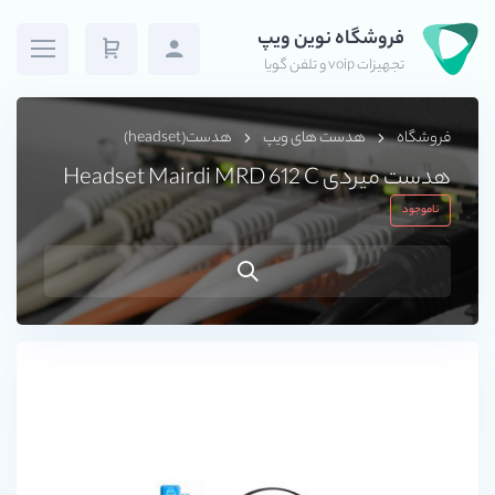
فروشگاه نوین ویپ
تجهیزات voip و تلفن گویا
فروشگاه
هدست های ویپ
هدست(headset)
هدست میردی Headset Mairdi MRD 612 C
ناموجود