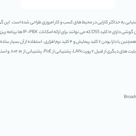
کدک HD، کیفیت صدای فوق العاده ای را