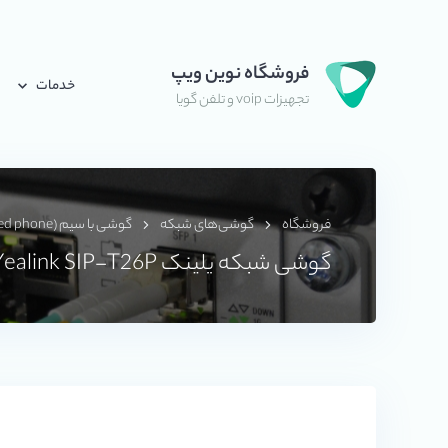
فروشگاه نوین ویپ
خدمات
تجهیزات voip و تلفن گویا
فروشگاه
گوشی‌های شبکه
گوشی با سیم (Wired phone)
گوشی شبکه یلینک Yealink SIP-T26P