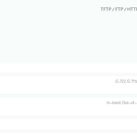
G.722, G.711
In-band, Out-of-