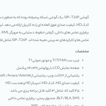
تماس ها و کارکردهای مدیریتی تعبیه شده اند. SIP-T26P شامل قابلیت های دیگری از قبیل ۲ پورت LAN، پشتیبانی از PoE، پشتیبانی از ۸۰۲.۱x و استانداردهای امنیتی Open VPN می شود.
مشخصات
چیپ ست TI TITAN و موتور صوتی T1
صفحه نمایش LCD با رزولوشن۱۳۲×۶۴ پیکسل
پشتیبانی از ۳ اکانت ویپ، پشتیبانی از Broadsoft /Avaya/Asterisk
کیفیت صدای HD: کدک HD، اسپیکر HD و هندست HD
۴۵ کلید که شامل ۱۳ کلید قابل برنامه ریزی می باشد.
BLF/BLA, SMS، صندوق پستی، برقراری تماس داخلی