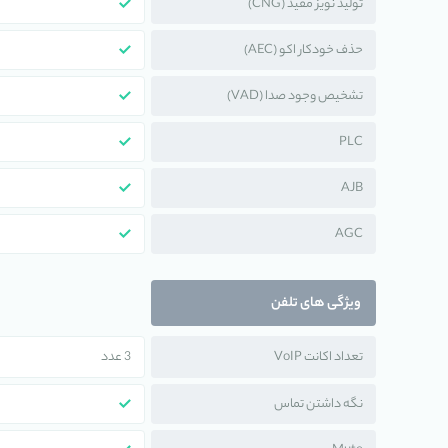
تولید نویز مفید (CNG)
حذف خودکار اکو (AEC)
تشخیص وجود صدا (VAD)
PLC
AJB
AGC
ویژگی های تلفن
تعداد اکانت VoIP
3 عدد
نگه داشتن تماس