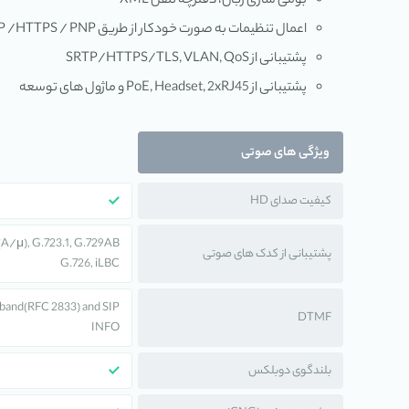
بومی سازی زبان، دفترچه تلفن XML
اعمال تنظیمات به صورت خودکار از طریق TFTP / FTP / HTTP /HTTPS / PNP
پشتیبانی از SRTP/HTTPS/TLS, VLAN, QoS
پشتیبانی از PoE, Headset, 2xRJ45 و ماژول های توسعه
ویژگی های صوتی
کیفیت صدای HD
(A/μ), G.723.1, G.729AB,
پشتیبانی از کدک های صوتی
G.726, iLBC
band(RFC 2833) and SIP
DTMF
INFO
بلندگوی دوبلکس