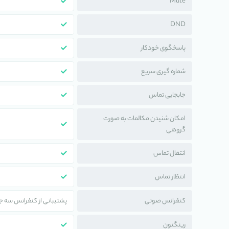
Mute
DND
پاسخگوی خودکار
شماره گیری سریع
جابجایی تماس
امکان شنیدن مکالمات به صورت
گروهی
انتقال تماس
انتظار تماس
کنفرانس صوتی
پشتیبانی از کنفرانس سه جا
رینگتون