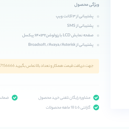
ویژگی محصول
پشتیبانی از ۳ اکانت ویپ
پشتیبانی از SMS
صفحه نمایش LCD با رزولوشن۱۳۲×۶۴ پیکسل
پشتیبانی از Broadsoft /Avaya/Asterisk
جهت دریافت قیمت همکار و تعداد بالا تماس بگیرید 02147156666
مشاوره رایگان تلفنی خرید محصول
ضمانت 
گارانتی 6 تا 18 ماهه محصولات