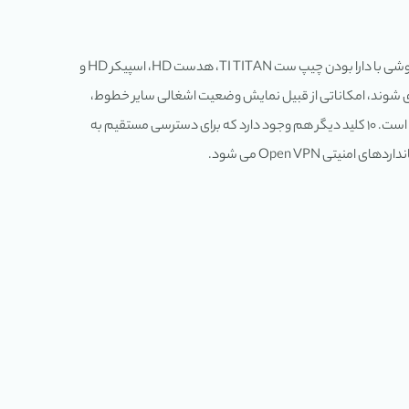
گوشی SIP-T26P، یک گوشی شبکه پیشرفته بوده که به منظور دستیابی به حداکثر کارایی در محیط های کسب و کار امروزی طراحی شده است. این گوشی با دارا بودن چیپ ست TI TITAN، هدست HD، اسپیکر HD و
 به کاربران ارائه می دهد. این گوشی دارای ۱۰ کلید DSS که می توانند برای ارائه امکانات IP-PBX ها برنامه ریزی شوند، امکاناتی از قبیل نمایش وضعیت اشغالی سایر خطوط،
برقراری تماس های داخلی، گرفتن خطوط، دستیابی به مرورگر XML. همچنین با دارا بودن ۶ کلید پیمایش و ۴ کلید نرم افزاری، استفاده از آن بسیار ساده است. ۱۰ کلید دیگر هم وجود دارد که برای دسترسی مستقیم به