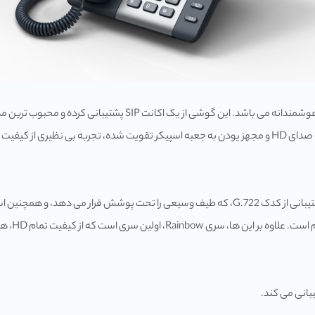
گوشی Rainbow 1، یک گوشی ویپ برای کاربران عمومی و با طراحی هوشمند
ران قرار می دهد.
 هند ست های HD، اسپیکر HD و زنگ های HD پشتیبانی می کند.