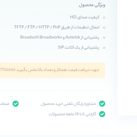
ویژگی محصول
کیفیت صدای HD
اعمال تنظیمات از طریق TFTP / FTP / HTTP / PnP
پشتیبانی از Asterisk و Broadsoft Broadworks
پشتیبانی از یک اکانت SIP
جهت دریافت قیمت همکار و تعداد بالا تماس بگیرید 02147156666
مشاوره رایگان تلفنی خرید محصول
ضمانت 
گارانتی 6 تا 18 ماهه محصولات