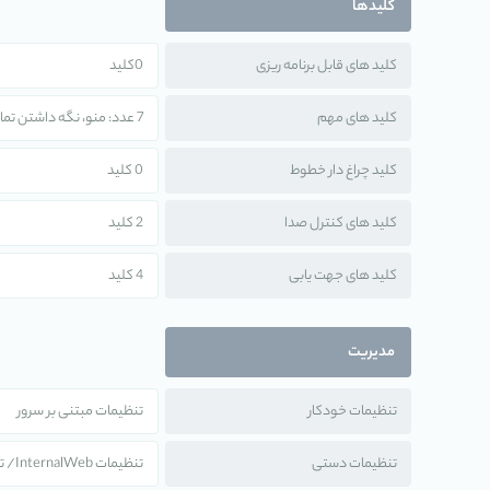
کلیدها
کلید های قابل برنامه ریزی
0کلید
کلید های مهم
7 عدد: منو، نگه داشتن تماس، تماس مجدد، Mute، هدست، هندزفری، پیام
کلید چراغ دار خطوط
0 کلید
کلید های کنترل صدا
2 کلید
کلید های جهت یابی
4 کلید
مدیریت
تنظیمات خودکار
تنظیمات مبتنی بر سرور
تنظیمات دستی
تنظیمات InternalWeb/ تنظیمات Local