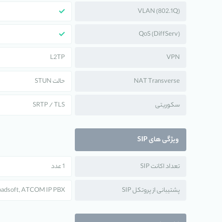
VLAN (802.1Q)
QoS (DiffServ)
L2TP
VPN
NAT Transverse
حالت STUN
سکوریتی
SRTP / TLS
ویژگی های SIP
تعداد اکانت SIP
1 عدد
پشتیبانی از پروتکل SIP
Broadsoft, ATCOM IP PBX