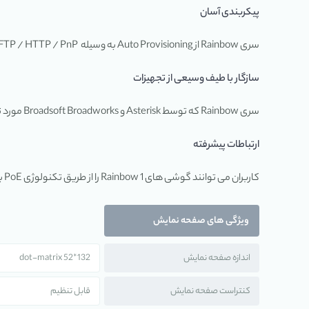
پیکربندی آسان
سری Rainbow از Auto Provisioning به وسیله TFTP / FTP / HTTP / PnP پشتیبانی کرده که این قابلیت، تنظیمات نصب و نگهداری این گوشی ها را بسیار آسان و راحت نموده است.
سازگار با طیف وسیعی از تجهیزات
سری Rainbow که توسط Asterisk و Broadsoft Broadworks مورد تأیید قرار گرفته، با طیف وسیعی از تجهیزات سازگار بوده و بدین وسیله نیازهای مشتریان را برآورده می کند.
ارتباطات پیشرفته
کاربران می توانند گوشی های Rainbow 1 را از طریق تکنولوژی PoE به شبکه LAN متصل کرده و یا آن ها را به WiFi وصل کنند و بدین ترتیب از مزاحمت سیم های اضافی در محل کار، راحت شوند.
ویژگی های صفحه نمایش
اندازه صفحه نمایش
132*52 dot-matrix
کنتراست صفحه نمایش
قابل تنظیم