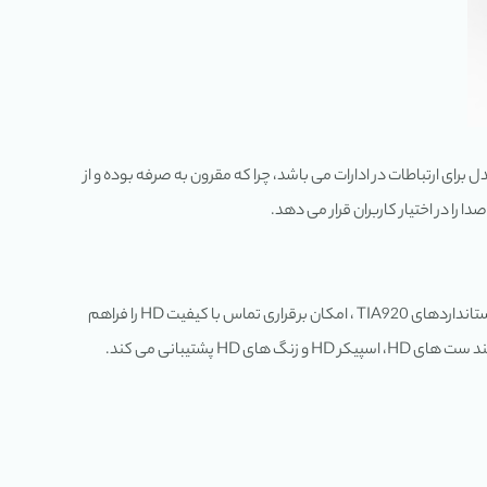
انه می باشد. این گوشی از یک اکانت SIP پشتیبانی کرده و محبوب ترین مدل برای ارتباطات در ادارات می باشد، چرا که مقرون به صرفه بوده و از
سری Rainbow، بالاترین کارایی را ارائه داده است. این گوشی ها با پشتیبانی از کدک G.722، که طیف وسیعی را تحت پوشش قرار می دهد، و همچنین استانداردهای TIA920 ، امکان برقراری تماس با کیفیت HD را فراهم