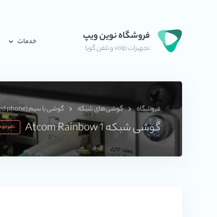
فروشگاه نوین ویپ
خدمات
تجهیزات voip و تلفن گویا
فروشگاه
گوشی‌های شبکه
گوشی با سیم (Wired phone)
گوشی شبکه Atcom Rainbow 1
ناموجود