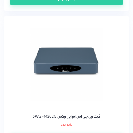
PeopleLink
Polycom
Quintum
Raspberry
RTX
vt
Yamaha
اتکام (Atcom)
اسنوم (snom)
اوپن وکس(OpenVox)
پتون
دیجیوم (Digium)
دینستار
گیت وی جی اس ام اپن وکس SWG-M202G
زایکو
ناموجود