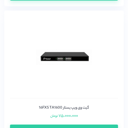
گیت وی ویپ یستار 16FXS TA1600
۷۵،۰۰۰،۰۰۰
تومان