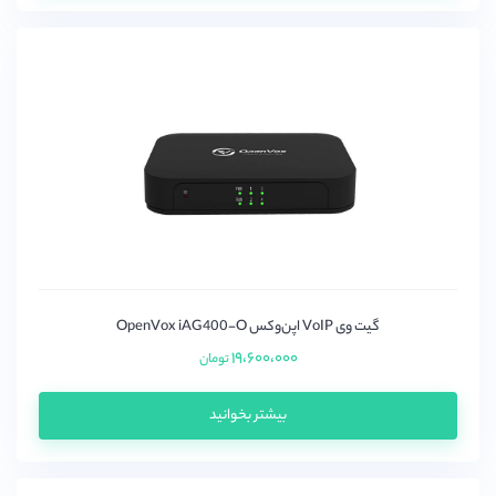
گیت وی VoIP اپن‌وکس OpenVox iAG400-O
۱۹،۶۰۰،۰۰۰
تومان
بیشتر بخوانید