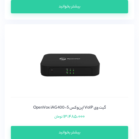
سنگوما (sangoma)
بیشتر بخوانید
سیسکو (Cisco)
گرند استریم (grandstream)
میردی(Mairdi)
میکروتیک (mikrotik)
نیوراک (Newrock)
یالینک (yealink)
یستار(Yeastar)
گیت وی VoIP اپن‌وکس OpenVox iAG400-S
۱۳،۴۸۵،۰۰۰
تومان
بیشتر بخوانید