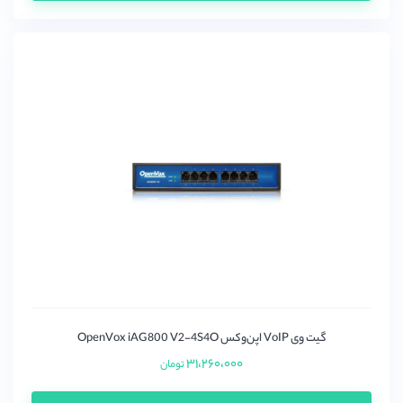
گیت وی VoIP اپن‌وکس OpenVox iAG800 V2-4S4O
۳۱،۲۶۰،۰۰۰
تومان