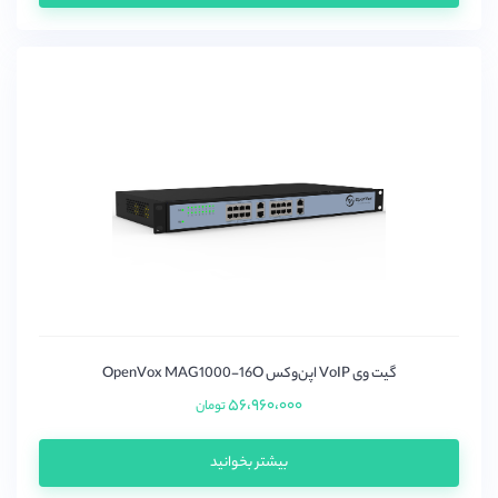
گیت وی VoIP اپن‌وکس OpenVox MAG1000-16O
۵۶،۹۶۰،۰۰۰
تومان
بیشتر بخوانید