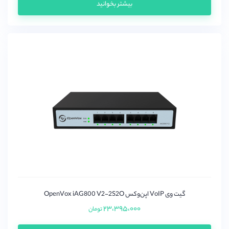
بیشتر بخوانید
گیت وی VoIP اپن‌وکس OpenVox iAG800 V2-2S2O
۲۳،۳۹۵،۰۰۰
تومان