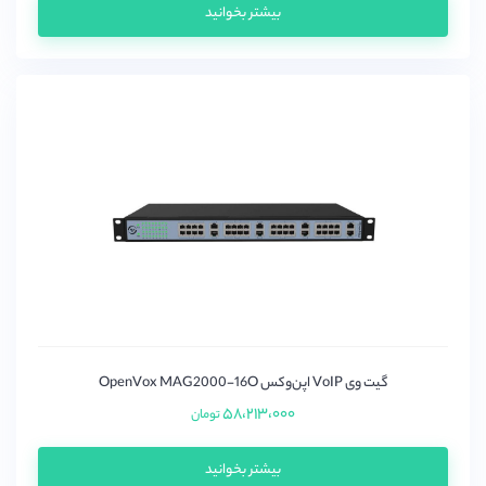
بیشتر بخوانید
گیت وی VoIP اپن‌وکس OpenVox MAG2000-16O
۵۸،۲۱۳،۰۰۰
تومان
بیشتر بخوانید