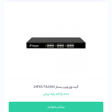
گیت وی ویپ یستار 24FXS TA2400
۸۵،۸۳۵،۰۰۰
تومان
بیشتر بخوانید