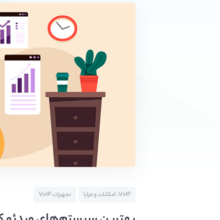
VoIP، امکانات و مزایا
تجهیزات VoIP
بهترین سیستم‌های ویدئو کنف