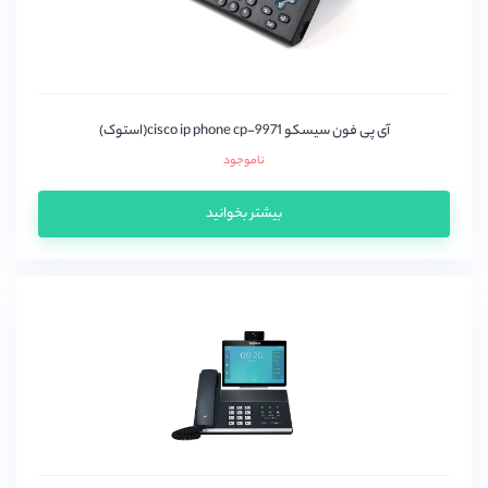
آی پی فون سیسکو cisco ip phone cp-9971(استوک)
ناموجود
بیشتر بخوانید