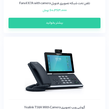
تلفن تحت شبکه تصویری فنویل Fanvil X7A with camera
۶۰،۳۶۳،۰۰۰
تومان
بیشتر بخوانید
گوشی ویپ تصویری Yealink T58A With Camera