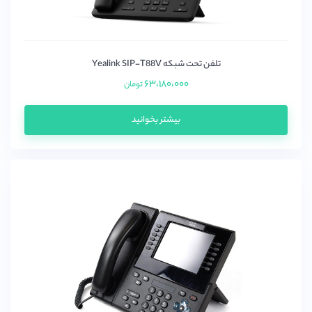
دیجیوم (Digium)
دینستار
زایکو
تلفن تحت شبکه Yealink SIP-T88V
سنگوما (sangoma)
۶۳،۱۸۰،۰۰۰
تومان
سیسکو (Cisco)
بیشتر بخوانید
گرند استریم (grandstream)
میردی(Mairdi)
میکروتیک (mikrotik)
نیوراک (Newrock)
یالینک (yealink)
یستار(Yeastar)