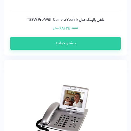
تلفن یالینک مدل T58W Pro With Camera Yealink
۸۱،۲۱۶،۰۰۰
تومان
بیشتر بخوانید