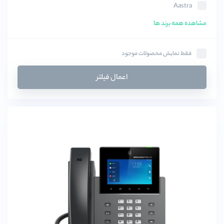
Aastra
Acuvox
مشاهده همه برند ها
AEI
Avaya
فقط نمایش محصولات موجود
BluCalm
اعمال فیلتر
Clipcomm
COSMOS
CyberData
Draytek
Elastix
Fanvil(فنویل)
hanlong
Hion
incom