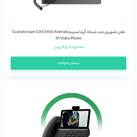
itas
LifeSize
Linksys
PBXenix
تلفن تصویری تحت شبکه گرنداستریم Grandstream GXV3450 Android
IP Video Phone
PeopleLink
۴۵،۶۶۵،۰۰۰
تومان
Polycom
Quintum
بیشتر بخوانید
Raspberry
RTX
vt
Yamaha
اتکام (Atcom)
اسنوم (snom)
اوپن وکس(OpenVox)
پتون