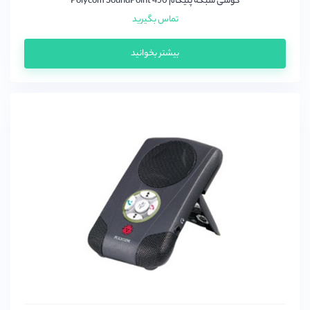
گوشی شبکه پلیکام Polycom SoundPoint 450
تماس بگیرید
بیشتر بخوانید