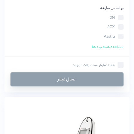
بر اساس سازنده
2N
3CX
Aastra
Acuvox
مشاهده همه برند ها
AEI
Avaya
فقط نمایش محصولات موجود
BluCalm
اعمال فیلتر
Clipcomm
COSMOS
CyberData
Draytek
Elastix
Fanvil(فنویل)