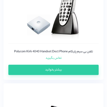
hanlong
Hion
incom
itas
LifeSize
Linksys
PBXenix
تلفن بی سیم پلیکام Polycom Kirk 4040 Handset Dect Phone
PeopleLink
تماس بگیرید
Polycom
بیشتر بخوانید
Quintum
Raspberry
RTX
vt
Yamaha