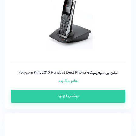
اتکام (Atcom)
اسنوم (snom)
اوپن وکس(OpenVox)
پتون
دیجیوم (Digium)
دینستار
زایکو
سنگوما (sangoma)
تلفن بی سیم پلیکام Polycom Kirk 2010 Handset Dect Phone
سیسکو (Cisco)
تماس بگیرید
گرند استریم (grandstream)
بیشتر بخوانید
میردی(Mairdi)
میکروتیک (mikrotik)
نیوراک (Newrock)
یالینک (yealink)