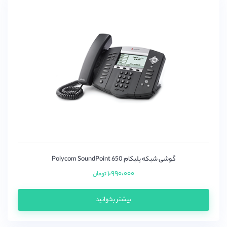
گوشی شبکه پلیکام Polycom SoundPoint 650
۱،۹۹۰،۰۰۰
تومان
بیشتر بخوانید