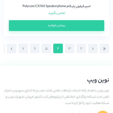
اسپیکرفون پلیکام Polycom CX100 Speakerphone
تماس بگیرید
بیشتر بخوانید
۷
۶
۵
۴
۳
۲
نوین ویپ
نوین ویپ با هدف ارائه خدمات ارتباطات تلفنی مانند نصب و راه اندازی سرور ویپ (مرکز
تلفن تحت شبکه)، واگذاری خط تلفن از اپراتورهای ثابت کشور، فروش تجهیزات ویپ و
شبکه فعالیت خود را آغاز کرده است