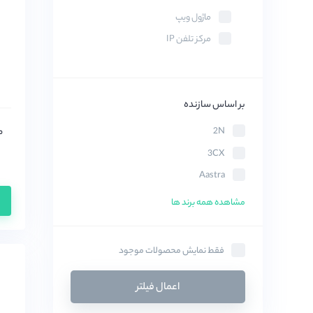
ماژول ویپ
مرکز تلفن IP
بر اساس سازنده
2N
3CX
Aastra
Acuvox
مشاهده همه برند ها
AEI
Avaya
فقط نمایش محصولات موجود
BluCalm
Clipcomm
اعمال فیلتر
COSMOS