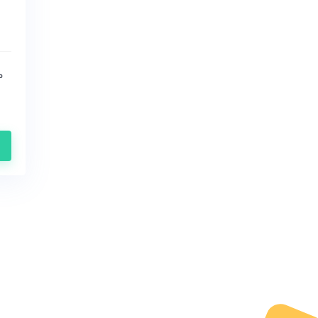
Raspberry
RTX
vt
Yamaha
اتکام (Atcom)
اسنوم (snom)
اوپن وکس(OpenVox)
پتون
دیجیوم (Digium)
دینستار
زایکو
سنگوما (sangoma)
سیسکو (Cisco)
گرند استریم (grandstream)