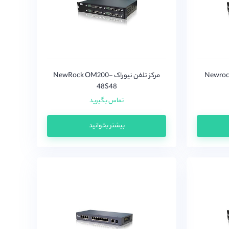
Newrock OM20-
مرکز تلفن نیوراک NewRock OM200-
48S48
تماس بگیرید
بیشتر بخوانید