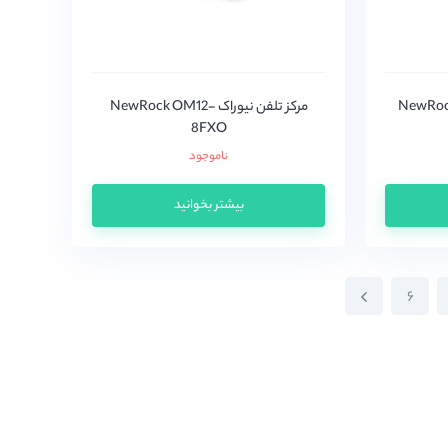
NewRock OM20-
مرکز تلفن نیوراک NewRock OM12-
8FXO
ناموجود
بیشتر بخوانید
۶