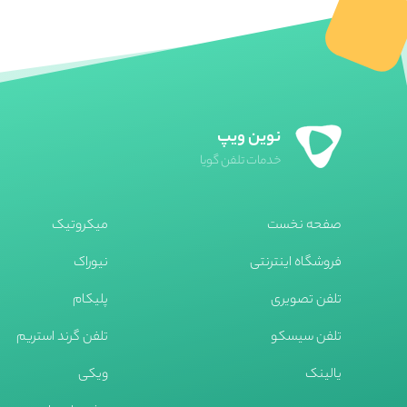
میردی(Mairdi)
میکروتیک (mikrotik)
نیوراک (Newrock)
یالینک (yealink)
یستار(Yeastar)
نوین ویپ
خدمات تلفن گویا
صفحه نخست
میکروتیک
فروشگاه اینترنتی
نیوراک
تلفن تصویری
پلیکام
تلفن سیسکو
تلفن گرند استریم
یالینک
ویکی