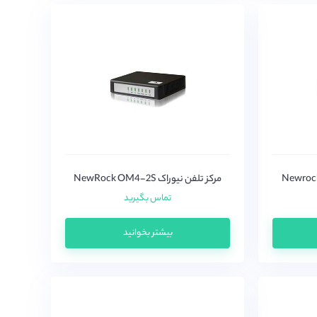
مرکز تلفن نیوراک NewRock OM4-2S
تماس بگیرید
بیشتر بخوانید