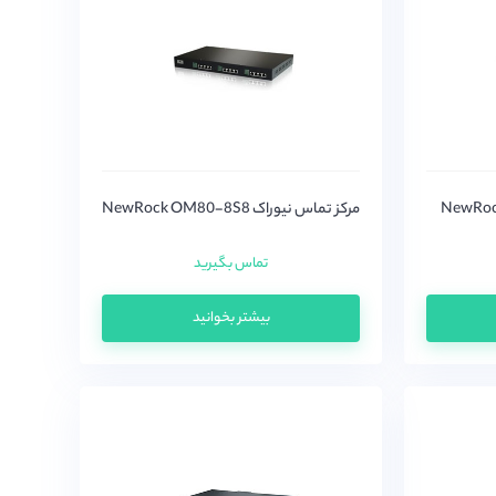
NewRock OM80-
مرکز تماس نیوراک NewRock OM80-8S8
تماس بگیرید
بیشتر بخوانید