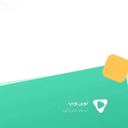
سنگوما (sangoma)
سیسکو (Cisco)
گرند استریم (grandstream)
میردی(Mairdi)
میکروتیک (mikrotik)
نیوراک (Newrock)
یالینک (yealink)
یستار(Yeastar)
نوین ویپ
خدمات تلفن گویا