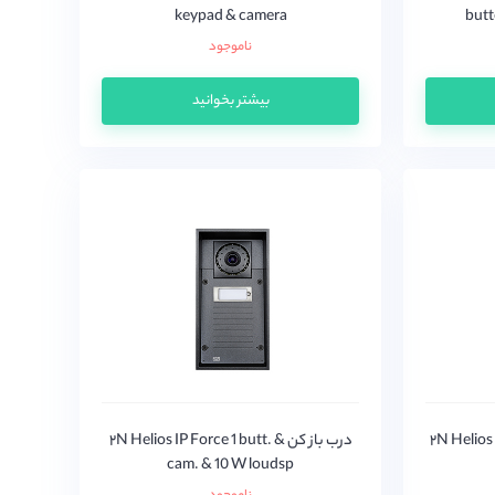
keypad & camera
butt
ناموجود
بیشتر بخوانید
۲N Helios IP 
درب باز کن ۲N Helios IP Force 1 butt. &
cam. & 10 W loudsp