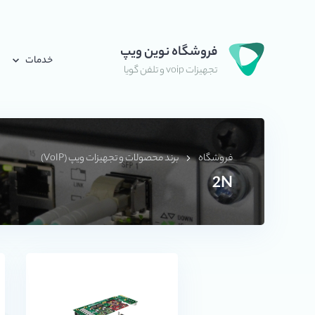
فروشگاه نوین ویپ
خدمات
تجهیزات voip و تلفن گویا
فروشگاه
برند محصولات و تجهیزات ویپ (VoIP)
2N