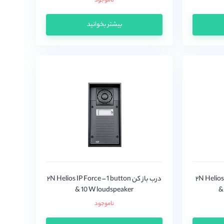
ناموجود
بیشتر بخوانید
۲N Helios IP.
درب باز کن ۲N Helios IP Force – 1 button
& 10 W loudspeaker
&
ناموجود