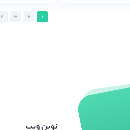
۴
۳
۲
۱
نوین ویپ