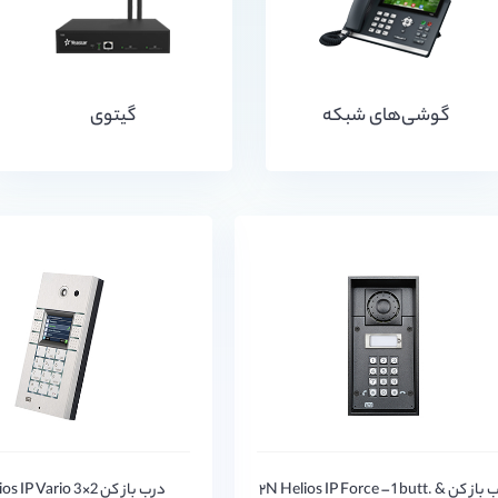
گوشی‌های شبکه
گیتوی
درب باز کن ۲N Helios IP Force – 1 butt. &
درب باز کن IP Vario 3×2