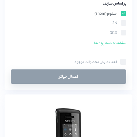
بر اساس سازنده
اسنوم (snom)
2N
3CX
Aastra
مشاهده همه برند ها
Acuvox
AEI
فقط نمایش محصولات موجود
Avaya
اعمال فیلتر
BluCalm
Clipcomm
COSMOS
CyberData
Draytek
Elastix