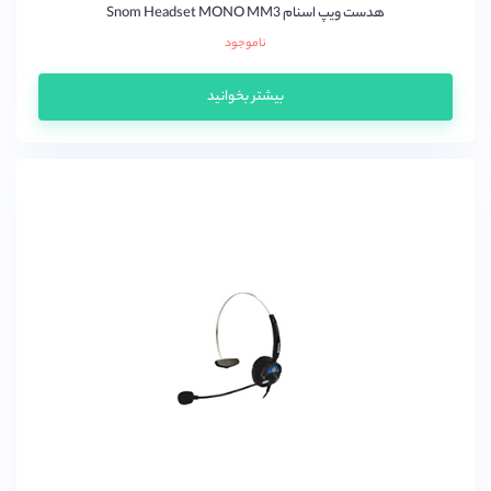
هدست ویپ اسنام Snom Headset MONO MM3
ناموجود
بیشتر بخوانید