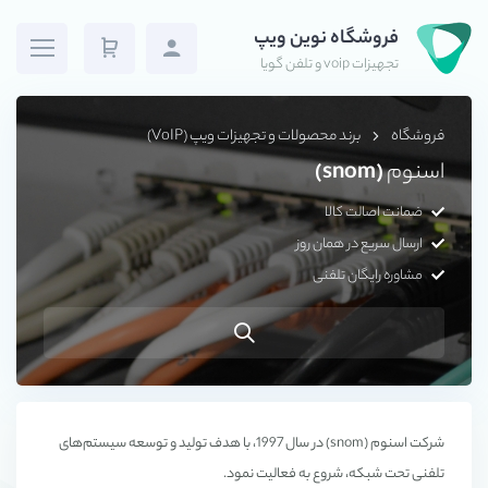
فروشگاه نوین ویپ
تجهیزات voip و تلفن گویا
فروشگاه
برند محصولات و تجهیزات ویپ (VoIP)
اسنوم
(snom)
ضمانت اصالت کالا
ارسال سریع در همان روز
مشاوره رایگان تلفنی
شرکت اسنوم (snom) در سال 1997، با هدف تولید و توسعه سیستم‌های
تلفنی تحت شبکه، شروع به فعالیت نمود.