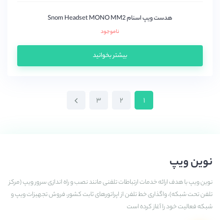
هدست ویپ اسنام Snom Headset MONO MM2
ناموجود
بیشتر بخوانید
۳
۲
۱
نوین ویپ
نوین ویپ با هدف ارائه خدمات ارتباطات تلفنی مانند نصب و راه اندازی سرور ویپ (مرکز
تلفن تحت شبکه)، واگذاری خط تلفن از اپراتورهای ثابت کشور، فروش تجهیزات ویپ و
شبکه فعالیت خود را آغاز کرده است