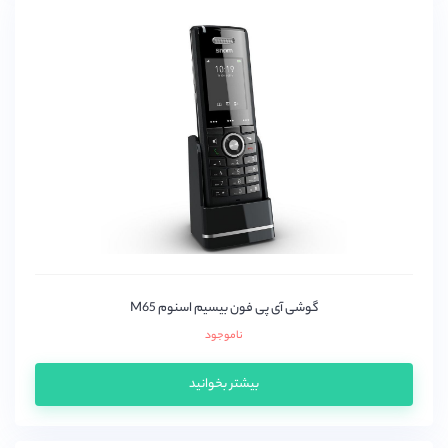
اتکام (Atcom)
اوپن وکس(OpenVox)
پتون
دیجیوم (Digium)
دینستار
زایکو
سنگوما (sangoma)
سیسکو (Cisco)
گرند استریم (grandstream)
گوشی آی پی فون بیسیم اسنوم M65
میردی(Mairdi)
ناموجود
میکروتیک (mikrotik)
نیوراک (Newrock)
بیشتر بخوانید
یالینک (yealink)
یستار(Yeastar)