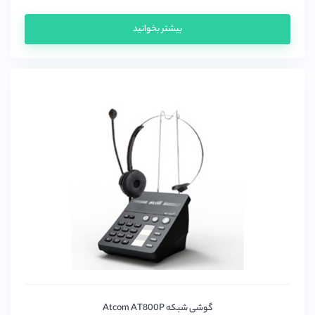
بیشتر بخوانید
گوشی شبکه Atcom AT800P