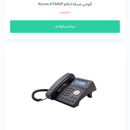
گوشی شبکه اتکام Atcom AT840P
ناموجود
بیشتر بخوانید