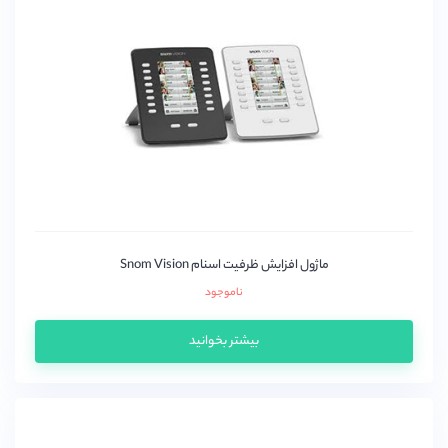
یستار(Yeastar)
ماژول افزایش ظرفیت اسنام Snom Vision
ناموجود
بیشتر بخوانید