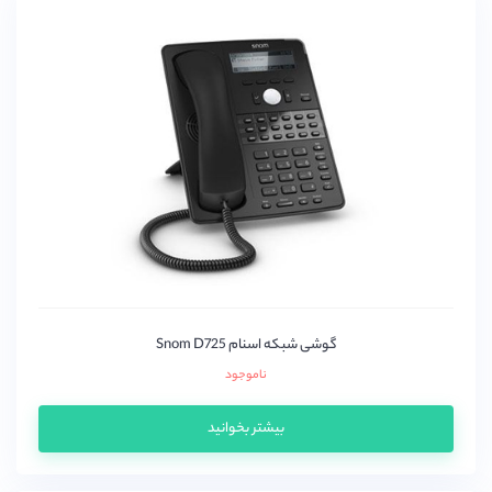
گوشی شبکه اسنام Snom D725
ناموجود
بیشتر بخوانید