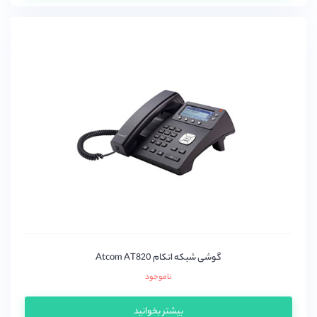
گوشی شبکه اتکام Atcom AT820
ناموجود
بیشتر بخوانید