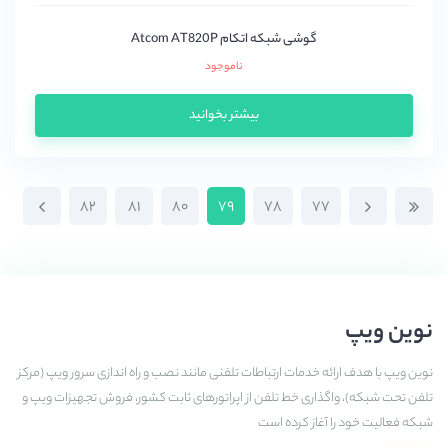
گوشی شبکه اتکام Atcom AT820P
ناموجود
بیشتر بخوانید
۸۲
۸۱
۸۰
۷۹
۷۸
۷۷
نوین ویپ
نوین ویپ با هدف ارائه خدمات ارتباطات تلفنی مانند نصب و راه اندازی سرور ویپ (مرکز
تلفن تحت شبکه)، واگذاری خط تلفن از اپراتورهای ثابت کشور، فروش تجهیزات ویپ و
شبکه فعالیت خود را آغاز کرده است