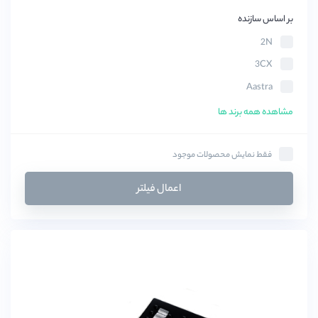
بر اساس سازنده
2N
3CX
Aastra
Acuvox
مشاهده همه برند ها
AEI
Avaya
فقط نمایش محصولات موجود
BluCalm
اعمال فیلتر
Clipcomm
COSMOS
CyberData
Draytek
Elastix
Fanvil(فنویل)