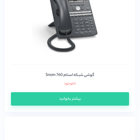
اتکام (Atcom)
اسنوم (snom)
اوپن وکس(OpenVox)
پتون
دیجیوم (Digium)
دینستار
زایکو
سنگوما (sangoma)
گوشی شبکه اسنام Snom 760
سیسکو (Cisco)
ناموجود
گرند استریم (grandstream)
بیشتر بخوانید
میردی(Mairdi)
میکروتیک (mikrotik)
نیوراک (Newrock)
یالینک (yealink)