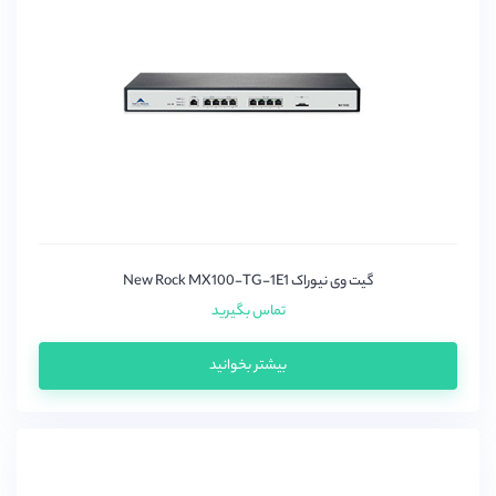
اتکام (Atcom)
اسنوم (snom)
اوپن وکس(OpenVox)
پتون
دیجیوم (Digium)
دینستار
زایکو
سنگوما (sangoma)
گیت وی نیوراک New Rock MX100-TG-1E1
سیسکو (Cisco)
تماس بگیرید
گرند استریم (grandstream)
بیشتر بخوانید
میردی(Mairdi)
میکروتیک (mikrotik)
نیوراک (Newrock)
یالینک (yealink)