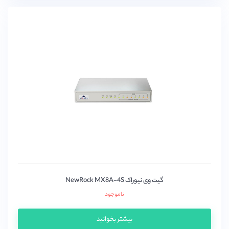
گیت وی نیوراک NewRock MX8A-4S
ناموجود
بیشتر بخوانید