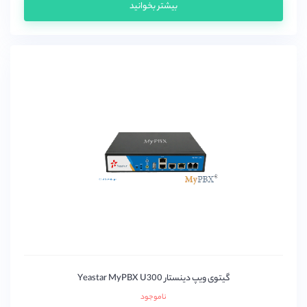
بیشتر بخوانید
گیتوی ویپ دینستار Yeastar MyPBX U300
ناموجود