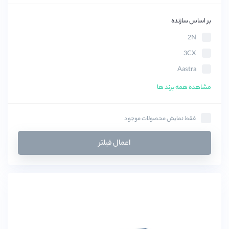
بر اساس سازنده
2N
3CX
Aastra
Acuvox
مشاهده همه برند ها
AEI
Avaya
فقط نمایش محصولات موجود
BluCalm
اعمال فیلتر
Clipcomm
COSMOS
CyberData
Draytek
Elastix