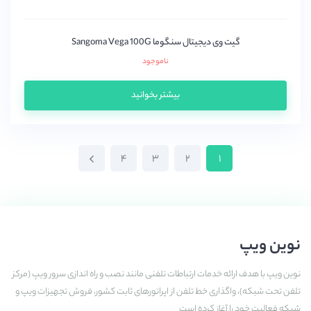
گیت وی دیجیتال سنگوما Sangoma Vega 100G
ناموجود
بیشتر بخوانید
۴
۳
۲
۱
نوین ویپ
نوین ویپ با هدف ارائه خدمات ارتباطات تلفنی مانند نصب و راه اندازی سرور ویپ (مرکز
تلفن تحت شبکه)، واگذاری خط تلفن از اپراتورهای ثابت کشور، فروش تجهیزات ویپ و
شبکه فعالیت خود را آغاز کرده است