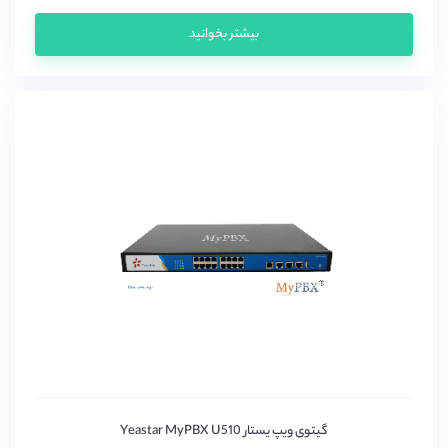
بیشتر بخوانید
گیتوی ویپ یستار Yeastar MyPBX U510