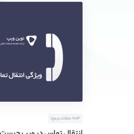
VoIP، امکانات و مزایا
انتقال تماس در ویپ چیست