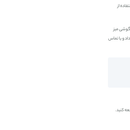
با استفاده از
 گوشی میز
سخ نداشته باشد می توان به یک VoiceMail انتقال تماس داد و یا تماس
عه کنید.