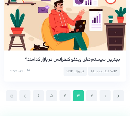
بهترین سیستم‌های ویدئو کنفرانس در بازار کدامند؟
15 تیر 1399
VoIP، امکانات و مزایا
تجهیزات VoIP
۶
۵
۴
۳
۲
۱