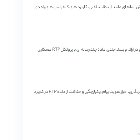
رسانه ای مانند ارتباطات تلفنی، کاربرد های کنفرانس های راه دور
این پروتکل مشخصات و اطلاعات کنترلی را برای یک جلسه RTP فراهم می کند و در ارائه و بسته بندی داده چند رسانه ای با پروتکل RTP همکاری
پروتکل SRTP مشخصه ای از پروتکل RTP را تعریف می کند که هدف آن ارائه رمزنگاری، احراز هویت پیام، یکپارچگی و حفاظت از داده RTP در کاربرد