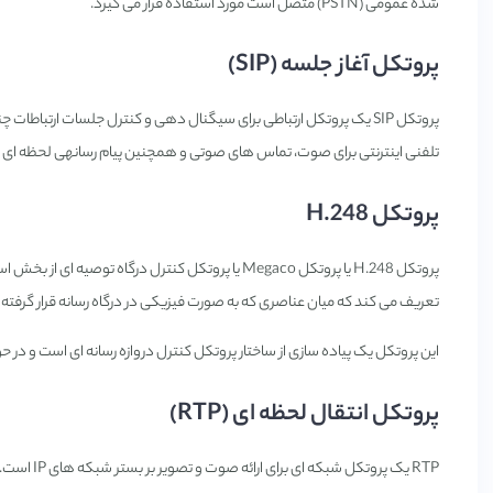
شده عمومی (PSTN) متصل است مورد استفاده قرار می گیرد.
پروتکل آغاز جلسه (SIP)
تلفنی اینترنتی برای صوت، تماس های صوتی و همچنین پیام رسانهی لحظه ای بر بست
پروتکل H.248
تعریف می کند که میان عناصری که به صورت فیزیکی در درگاه رسانه قرار گرفته 
این پروتکل یک پیاده سازی از ساختار پروتکل کنترل دروازه رسانه ای است و در حوزه IEFT، Megaco نامیده می 
پروتکل انتقال لحظه ای (RTP)
RTP یک پروتکل شبکه ای برای ارائه صوت و تصویر بر بستر شبکه های IP است.