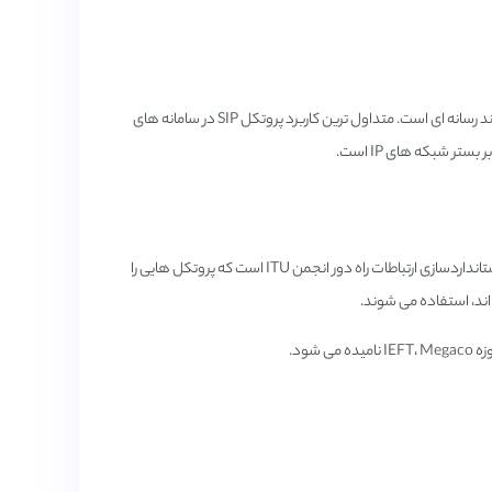
پروتکل SIP یک پروتکل ارتباطی برای سیگنال دهی و کنترل جلسات ارتباطات چند رسانه ای است. متداول ترین کاربرد پروتکل SIP در سامانه های
ر شبکه های IP است.
پروتکل H.248 یا پروتکل Megaco یا پروتکل کنترل درگاه توصیه ای از بخش استانداردسازی ارتباطات راه دور انجمن ITU است که پروتکل هایی را
اند، استفاده می شوند.
شود.