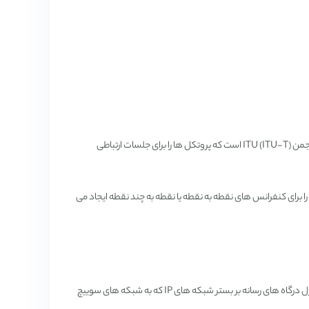
پروتکل H.323 یکی از پروتکل های توصیه شده توس بخش استاندارد سازی انجمن (ITU (ITU-T است که پروتکل ها را برای جلسات ارتباطی
ی باند را برای کنفرانس های نقطه به نقطه یا نقطه به چند نقطه ایجاد می
پروتکل MGCP نوعی پیاده سازی از ساختار کنترل درگاه رسانه است که برای کنترل درگاه های رسانه بر بستر شبکه های IP که به شبکه های سوییچ