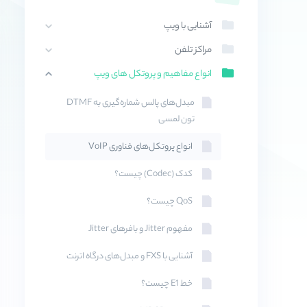
آشنایی با ویپ
مراکز تلفن
انواع مفاهیم و پروتکل های ویپ
مبدل‌های پالس شماره‌گیری به DTMF
تون لمسی
انواع پروتکل‌های فناوری VoIP
کدک (Codec) چیست؟
QoS چیست؟
مفهوم Jitter و بافرهای Jitter
آشنایی با FXS و مبدل‌های درگاه‌ اترنت
خط E1 چیست؟