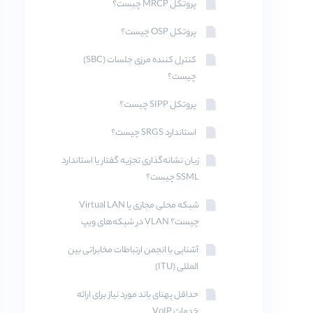
پروتکل MRCP چیست؟
پروتکل OSP چیست؟
کنترل‌ کننده مرزی جلسات (SBC)
چیست؟
پروتکل SIPP چیست؟
استاندارد SRGS چیست؟
زبان نشانه‌گذاری تجزیه گفتار یا استاندارد
SSML چیست؟
شبکه محلی مجازی یا Virtual LAN
چیست؟ VLAN در شبکه‌های ویپ
آشنایی با انجمن ارتباطات مخابراتی بین
المللی (ITU)
حداقل پهنای باند مورد نیاز برای ارائه
خدمات VoIP