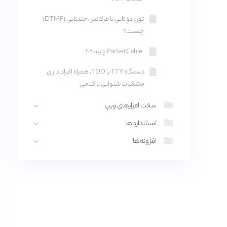
تون دو تایی با فرکانس چندتایی (DTMF)
چیست؟
PacketCable چیست؟
دستگاه TTY یا TDD، همراه افراد دارای
مشکلات شنوایی یا کلامی
سخت افزارهای ویپ
استانداردها
افزونه‌ها