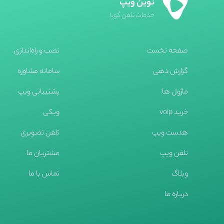
نوین ویپ
خدمات تلفن گویا
صفحه نخست
نصب و راه‌اندازی
گزارش دهی
سامانه مشاوره
ماژول ها
پشتیبانی ویپ
خرید voip
ویکی
هدست ویپ
تلفن تصویری
تلفن ویپ
مشتریان ما
وبلاگ
تماس با ما
درباره ما