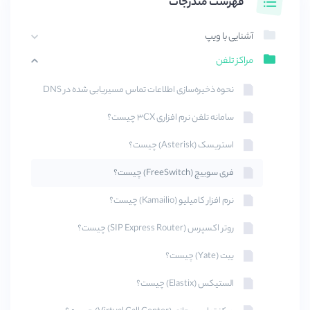
فهرست مندرجات
آشنایی با ویپ
مراکز تلفن
نحوه ذخیره‌سازی اطلاعات تماس مسیریابی شده در DNS
سامانه تلفن نرم افزاری ۳CX چیست؟
استریسک (Asterisk) چیست؟
فری سوییچ (FreeSwitch) چیست؟
نرم افزار کامیلیو (Kamailio) چیست؟
روتر اکسپرس (SIP Express Router) چیست؟
ییت (Yate) چیست؟
الستیکس (Elastix) چیست؟