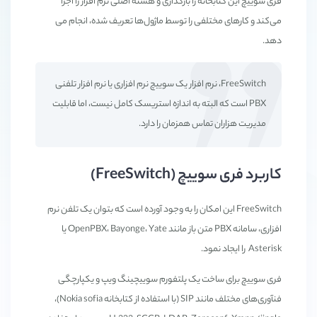
فری سوییچ این کتابخانه را بارگذاری و هسته اصلی نرم افزار را اجرا
می‌کند و کارهای مختلفی را توسط ماژول‌ها تعریف شده، انجام می
دهد.
FreeSwitch، نرم افزار یک سوییچ نرم افزاری یا نرم افزار تلفنی
PBX است که البته به اندازه استریسک کامل نیست، اما قابلیت
مدیریت هزاران تماس همزمان را دارد.
کاربرد فری سوییچ (FreeSwitch)
FreeSwitch این امکان را به وجود آورده است که بتوان یک تلفن نرم
افزاری، سامانه PBX متن باز مانند OpenPBX، Bayonge، Yate یا
Asterisk را ایجاد نمود.
فری سوییچ برای ساخت یک پلتفورم سوییچینگ ویپ و یکپارچگی
فنآوری‌های مختلف مانند SIP (با استفاده از کتابخانه Nokia sofia)،