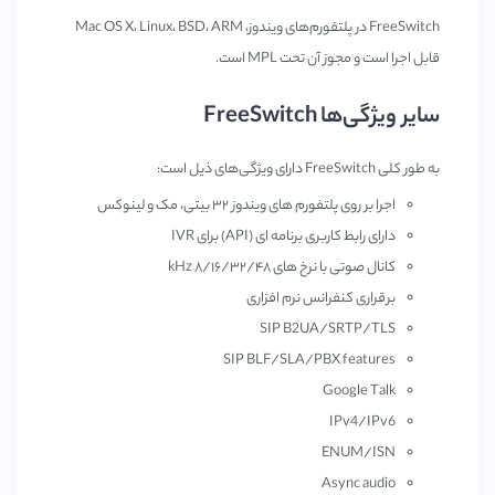
FreeSwitch در پلتفورم‌های ویندوز، Mac OS X، Linux، BSD، ARM
قابل اجرا است و مجوز آن تحت MPL است.
سایر ویژگی‌ها FreeSwitch
به طور کلی FreeSwitch دارای ویژگی‌های ذیل است:
اجرا بر روی پلتفورم های ویندوز ۳۲ بیتی، مک و لینوکس
دارای رابط کاربری برنامه ای (API) برای IVR
کانال صوتی با نرخ های ۸/۱۶/۳۲/۴۸ kHz
برقراری کنفرانس نرم افزاری
SIP B2UA/SRTP/TLS
SIP BLF/SLA/PBX features
Google Talk
IPv4/IPv6
ENUM/ISN
Async audio