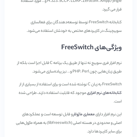
H.323، SCCP، LDAP، Zeroconf، Xmpp/jingle و... مورد استفاده
قرار می گیرد.
کتابخانه FreeSwitch توسط توسعه‌دهندگان برای فعالسازی
سوییچینگ در کاربردهای مختص به خودشان استفاده می‌شود.
ویژگی‌های FreeSwitch
نرم افزار فری سوییچ نه تنها از طریق یک برنامه C قابل اجرا است بلکه از
طریق زبان‌هایی چون PHP، Perl و... نیز پیاده‌سازی می‌شود.
FreeSwitch به زبان C نوشته شده است و برای استفاده از بسیاری از از
کتابخانه‌های نرم افزاری
موجود که قابلیت استفاده دارند، طراحی شده
است.
این نرم افزار دارای
معماری ماژولار
و قابل توسعه است و عملکردهای
اصلی و محدودی در هسته اصلی (libfreeswitch) به همراه ماژول‌هایی
برای سایر کاربردها دارد.